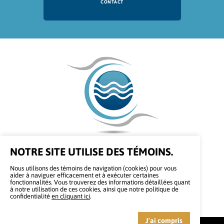
CONTACT
NOTRE SITE UTILISE DES TÉMOINS.
343 Chemin Newton, Mascouche (Qc), J7K 3C2
514 704-4815
Nous utilisons des témoins de navigation (cookies) pour vous
aider à naviguer efficacement et à exécuter certaines
fonctionnalités. Vous trouverez des informations détaillées quant
à notre utilisation de ces cookies, ainsi que notre politique de
bernierp@climatisationbernier.com
confidentialité
en cliquant ici
.
J'ai compris